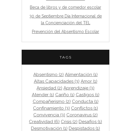
Beca de libros y de comedor escolar
30 de Septiembre Día Internacional de
la Concienciación del TEL
Prevención del Absentismo Escolar
TAGS
Absentismo
(2)
Alimentación
(1)
Altas Capacidades
(3)
Amor
(1)
Ansiedad
(2)
Aprendizaje
(3)
Atender
(1)
Cariño
(1)
Castigos
(1)
Compañerismo
(2)
Conducta
(1)
Confinamiento
(3)
Conflictos
(1)
Convivencia
(3)
Coronavirus
(2)
Creatividad
(6)
Crisis
(2)
Desafíos
(1)
Desmotivación
(1)
Despistados
(1)