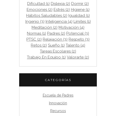
Dificultad
(1)
Dislexia
(2)
Dormir
(2)
Emociones
(2)
Estrés
(2)
Higiene
(1)
Hábitos Saludables
(2)
Igualdad
(1)
Ingenio
(3)
Inteligencia
(4)
Límites
(1)
Meditación
(2)
Motivación
(4)
Normas
(1)
Padres
(2)
Potencial
(3)
PTSC
(2)
Relajación
(3)
Respeto
(3)
Retos
(2)
Sueño
(1)
Talento
(4)
Tareas Escolares
(2)
Trabajo En Equipo
(1)
Valorarte
(2)
CATEGORÍAS
Escuela de Padres
Innovación
Recursos