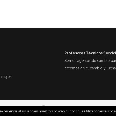
Profesores Técnicos Servic
Somos agentes de cambio para 
creemos en el cambio y lucha
 mejor.
By JMRovira….
lauraigualada@ptsc.es
periencia al usuario en nuestro sitio web. Si continúa utilizando este siti