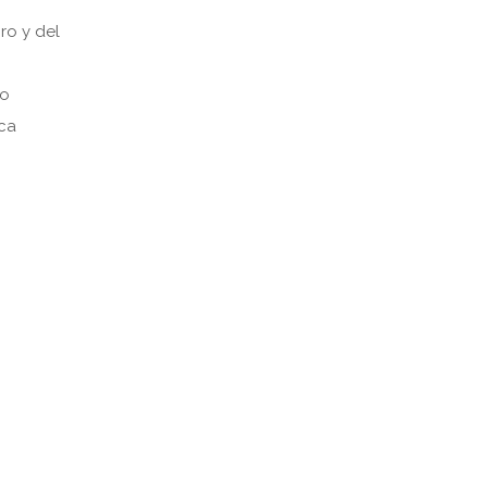
bro y del
 o
nca