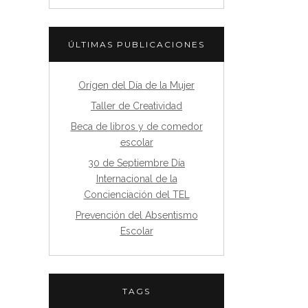
ÚLTIMAS PUBLICACIONES
Orígen del Día de la Mujer
Taller de Creatividad
Beca de libros y de comedor
escolar
30 de Septiembre Día
Internacional de la
Concienciación del TEL
Prevención del Absentismo
Escolar
TAGS