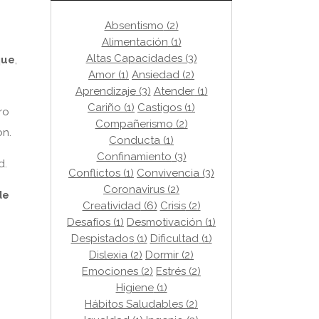
Absentismo
(2)
Alimentación
(1)
Altas Capacidades
(3)
que
,
Amor
(1)
Ansiedad
(2)
Aprendizaje
(3)
Atender
(1)
Cariño
(1)
Castigos
(1)
ro
Compañerismo
(2)
on.
Conducta
(1)
Confinamiento
(3)
d.
Conflictos
(1)
Convivencia
(3)
Coronavirus
(2)
de
Creatividad
(6)
Crisis
(2)
Desafíos
(1)
Desmotivación
(1)
Despistados
(1)
Dificultad
(1)
Dislexia
(2)
Dormir
(2)
Emociones
(2)
Estrés
(2)
Higiene
(1)
Hábitos Saludables
(2)