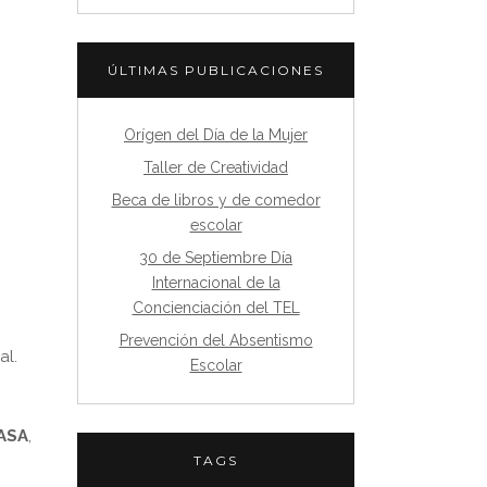
ÚLTIMAS PUBLICACIONES
Orígen del Día de la Mujer
Taller de Creatividad
Beca de libros y de comedor
escolar
30 de Septiembre Día
Internacional de la
Concienciación del TEL
Prevención del Absentismo
al.
Escolar
NASA
,
TAGS