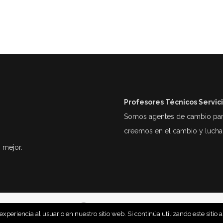
Profesores Técnicos Servic
Somos agentes de cambio para 
creemos en el cambio y lucha
 mejor.
By JMRovira….
lauraigualada@ptsc.es
periencia al usuario en nuestro sitio web. Si continúa utilizando este siti