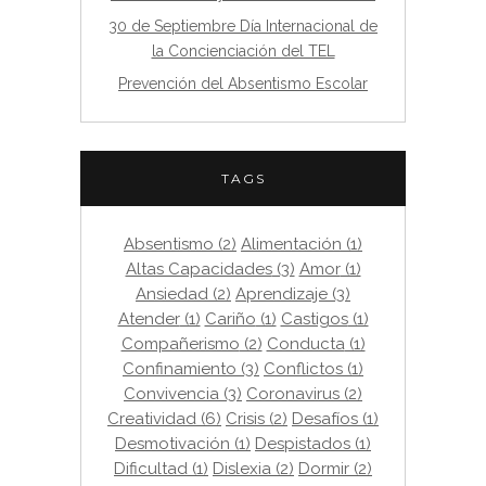
30 de Septiembre Día Internacional de
la Concienciación del TEL
Prevención del Absentismo Escolar
TAGS
Absentismo
(2)
Alimentación
(1)
Altas Capacidades
(3)
Amor
(1)
Ansiedad
(2)
Aprendizaje
(3)
Atender
(1)
Cariño
(1)
Castigos
(1)
Compañerismo
(2)
Conducta
(1)
Confinamiento
(3)
Conflictos
(1)
Convivencia
(3)
Coronavirus
(2)
Creatividad
(6)
Crisis
(2)
Desafíos
(1)
Desmotivación
(1)
Despistados
(1)
Dificultad
(1)
Dislexia
(2)
Dormir
(2)